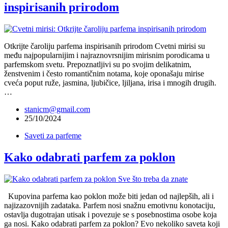
inspirisanih prirodom
Otkrijte čaroliju parfema inspirisanih prirodom Cvetni mirisi su
među najpopularnijim i najraznovrsnijim mirisnim porodicama u
parfemskom svetu. Prepoznatljivi su po svojim delikatnim,
ženstvenim i često romantičnim notama, koje oponašaju mirise
cveća poput ruže, jasmina, ljubičice, ljiljana, irisa i mnogih drugih.
…
stanicm@gmail.com
25/10/2024
Saveti za parfeme
Kako odabrati parfem za poklon
Kupovina parfema kao poklon može biti jedan od najlepših, ali i
najizazovnijih zadataka. Parfem nosi snažnu emotivnu konotaciju,
ostavlja dugotrajan utisak i povezuje se s posebnostima osobe koja
ga nosi. Kako odabrati parfem za poklon? Evo nekoliko saveta koji