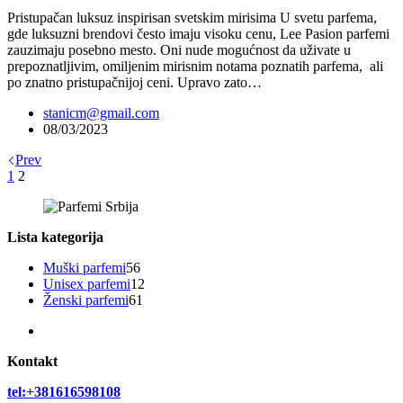
Pristupačan luksuz inspirisan svetskim mirisima U svetu parfema,
gde luksuzni brendovi često imaju visoku cenu, Lee Pasion parfemi
zauzimaju posebno mesto. Oni nude mogućnost da uživate u
prepoznatljivim, omiljenim mirisnim notama poznatih parfema, ali
po znatno pristupačnijoj ceni. Upravo zato…
stanicm@gmail.com
08/03/2023
Prev
1
2
Lista kategorija
56
Muški parfemi
56
proizvoda
12
Unisex parfemi
12
61
proizvoda
Ženski parfemi
61
proizvod
Kontakt
tel:+381616598108