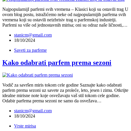
NajpopularnijI parfemi svih vremena – Klasici koji su ostavili trag U
ovom blog postu, istražićemo neke od najpopularnijih parfema svih
vremena koji su ostavili neizbrisiv trag u parfemskoj industriji.
Parfemi su više od jednostavnih mirisa; oni su odraz naše ličnosti,…
stanicm@gmail.com
18/10/2024
Saveti za parfeme
Kako odabrati parfem prema sezoni
Vodič za savršen miris tokom cele godine Saznajte kako odabrati
parfem prema sezoni uz savete za proleće, leto, jesen i zimu. Otkrijte
idealne mirisne note koje osvežavaju vaš stil tokom cele godine.
Odabir parfema prema sezoni ne samo da osvežava…
stanicm@gmail.com
18/10/2024
Vrste mirisa