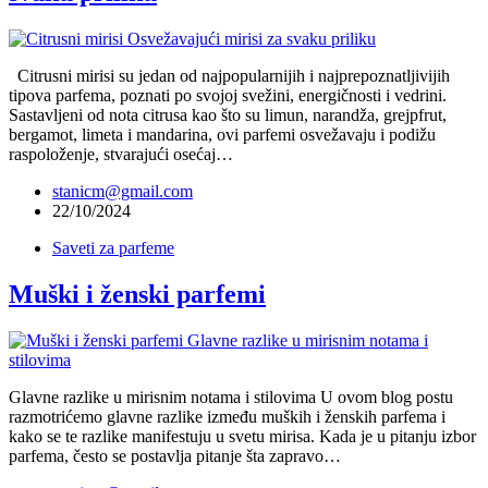
Citrusni mirisi su jedan od najpopularnijih i najprepoznatljivijih
tipova parfema, poznati po svojoj svežini, energičnosti i vedrini.
Sastavljeni od nota citrusa kao što su limun, narandža, grejpfrut,
bergamot, limeta i mandarina, ovi parfemi osvežavaju i podižu
raspoloženje, stvarajući osećaj…
stanicm@gmail.com
22/10/2024
Saveti za parfeme
Muški i ženski parfemi
Glavne razlike u mirisnim notama i stilovima U ovom blog postu
razmotrićemo glavne razlike između muških i ženskih parfema i
kako se te razlike manifestuju u svetu mirisa. Kada je u pitanju izbor
parfema, često se postavlja pitanje šta zapravo…