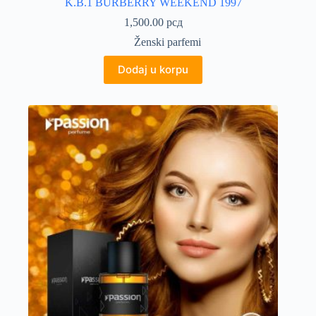
K.B.1 BURBERRY WEEKEND 1997
1,500.00
рсд
Ženski parfemi
Dodaj u korpu