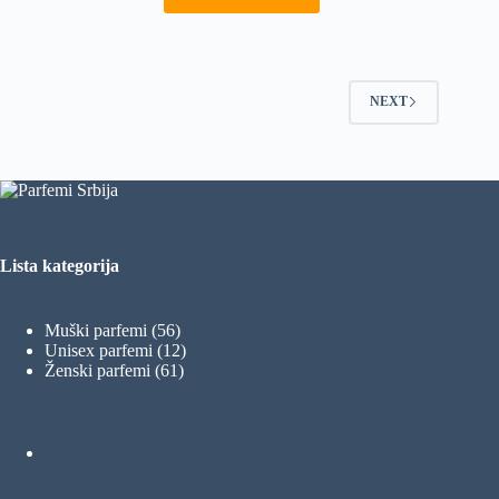
NEXT
Lista kategorija
56
Muški parfemi
56
proizvoda
12
Unisex parfemi
12
61
proizvoda
Ženski parfemi
61
proizvod