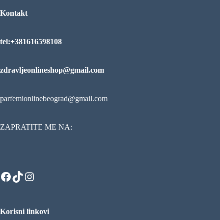
Kontakt
tel:+381616598108
zdravljeonlineshop@gmail.com
parfemionlinebeograd@gmail.com
ZAPRATITE ME NA:
Facebook
TikTok
Instagram
Korisni linkovi