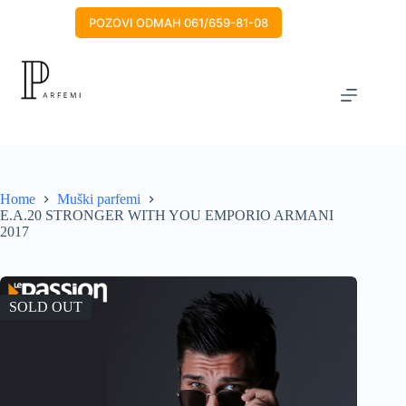
Skip
to
POZOVI ODMAH 061/659-81-08
content
Home
Muški parfemi
E.A.20 STRONGER WITH YOU EMPORIO ARMANI
2017
SOLD OUT