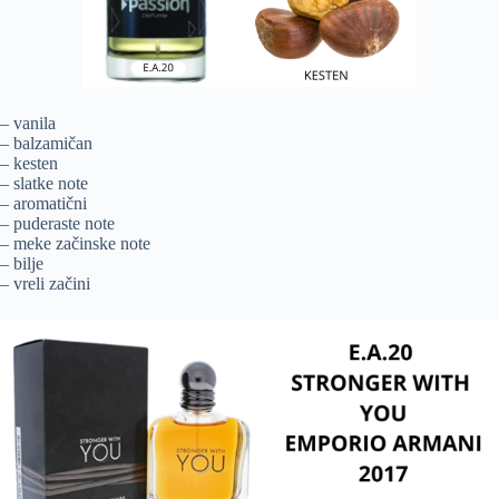
– vanila
– balzamičan
– kesten
– slatke note
– aromatični
– puderaste note
– meke začinske note
– bilje
– vreli začini