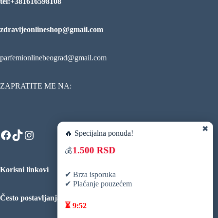
tel:+381616598108
zdravljeonlineshop@gmail.com
parfemionlinebeograd@gmail.com
ZAPRATITE ME NA:
✖
Facebook
TikTok
Instagram
🔥 Specijalna ponuda!
1.500 RSD
💰
Korisni linkovi
✔ Brza isporuka
✔ Plaćanje pouzećem
Često postavljanja pitanja
⏳
9:51