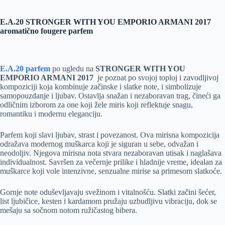
E.A.20 STRONGER WITH YOU EMPORIO ARMANI 2017
aromatično fougere parfem
E.A.20 parfem
po ugledu na
STRONGER WITH YOU
EMPORIO ARMANI 2017
je poznat po svojoj toploj i zavodljivoj
kompoziciji koja kombinuje začinske i slatke note, i simbolizuje
samopouzdanje i ljubav. Ostavlja snažan i nezaboravan trag, čineći ga
odličnim izborom za one koji žele miris koji reflektuje snagu,
romantiku i modernu eleganciju.
Parfem koji slavi ljubav, strast i povezanost. Ova mirisna kompozicija
odražava modernog muškarca koji je siguran u sebe, odvažan i
neodoljiv. Njegova mirisna nota stvara nezaboravan utisak i naglašava
individualnost. Savršen za večernje prilike i hladnije vreme, idealan za
muškarce koji vole intenzivne, senzualne mirise sa primesom slatkoće.
Gornje note oduševljavaju svežinom i vitalnošću. Slatki začini šećer,
list ljubičice, kesten i kardamom pružaju uzbudljivu vibraciju, dok se
mešaju sa sočnom notom ružičastog bibera.