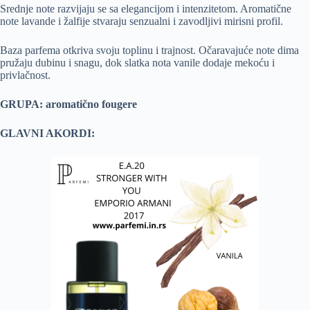
Srednje note razvijaju se sa elegancijom i intenzitetom. Aromatične
note lavande i žalfije stvaraju senzualni i zavodljivi mirisni profil.
Baza parfema otkriva svoju toplinu i trajnost. Očaravajuće note dima
pružaju dubinu i snagu, dok slatka nota vanile dodaje mekoću i
privlačnost.
GRUPA: aromatično fougere
GLAVNI AKORDI: