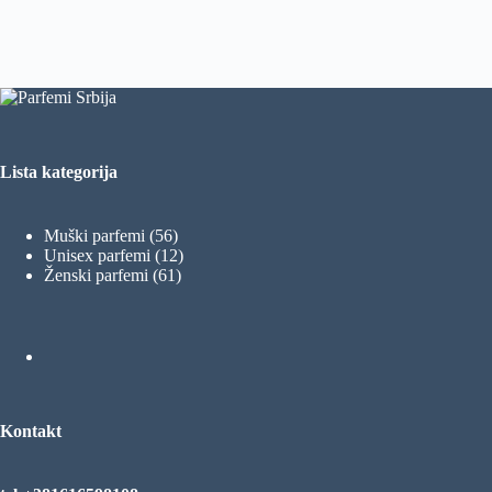
Lista kategorija
56
Muški parfemi
56
proizvoda
12
Unisex parfemi
12
61
proizvoda
Ženski parfemi
61
proizvod
Kontakt