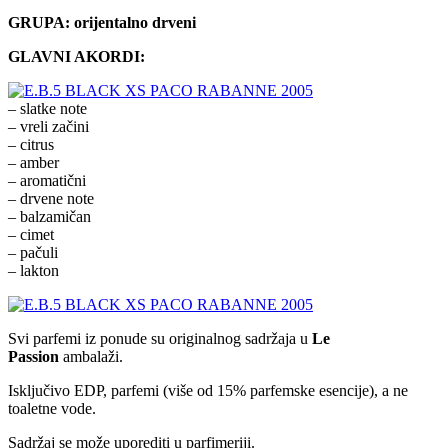
GRUPA: orijentalno drveni
GLAVNI AKORDI:
– slatke note
– vreli začini
– citrus
– amber
– aromatični
– drvene note
– balzamičan
– cimet
– pačuli
– lakton
Svi parfemi iz ponude su originalnog sadržaja u
Le
Passion
ambalaži.
Isključivo EDP, parfemi (više od 15% parfemske esencije), a ne
toaletne vode.
Sadržaj se može uporediti u parfimeriji.