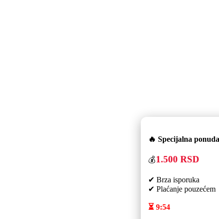
🔥 Specijalna ponuda
1.500 RSD
💰
✔ Brza isporuka
✔ Plaćanje pouzećem
⏳
9:54