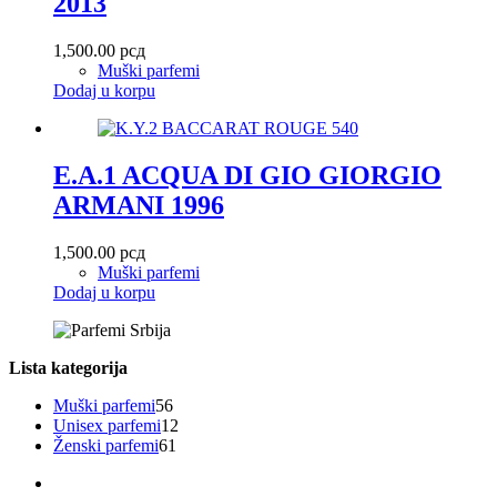
2013
1,500.00
рсд
Muški parfemi
Dodaj u korpu
E.A.1 ACQUA DI GIO GIORGIO
ARMANI 1996
1,500.00
рсд
Muški parfemi
Dodaj u korpu
Lista kategorija
56
Muški parfemi
56
proizvoda
12
Unisex parfemi
12
61
proizvoda
Ženski parfemi
61
proizvod