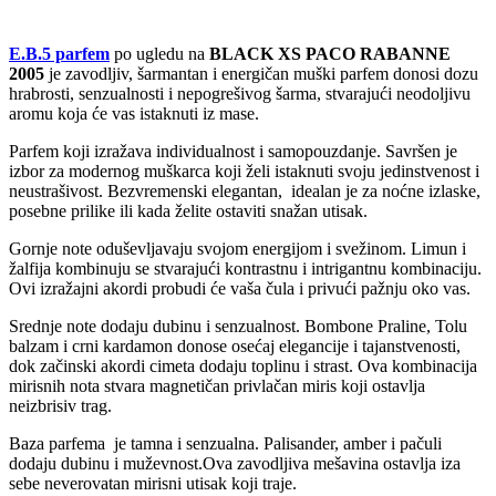
E.B.5 parfem
po ugledu na
BLACK XS PACO RABANNE
2005
je zavodljiv, šarmantan i energičan muški parfem donosi dozu
hrabrosti, senzualnosti i nepogrešivog šarma, stvarajući neodoljivu
aromu koja će vas istaknuti iz mase.
Parfem koji izražava individualnost i samopouzdanje. Savršen je
izbor za modernog muškarca koji želi istaknuti svoju jedinstvenost i
neustrašivost. Bezvremenski elegantan, idealan je za noćne izlaske,
posebne prilike ili kada želite ostaviti snažan utisak.
Gornje note oduševljavaju svojom energijom i svežinom. Limun i
žalfija kombinuju se stvarajući kontrastnu i intrigantnu kombinaciju.
Ovi izražajni akordi probudi će vaša čula i privući pažnju oko vas.
Srednje note dodaju dubinu i senzualnost. Bombone Praline, Tolu
balzam i crni kardamon donose osećaj elegancije i tajanstvenosti,
dok začinski akordi cimeta dodaju toplinu i strast. Ova kombinacija
mirisnih nota stvara magnetičan privlačan miris koji ostavlja
neizbrisiv trag.
Baza parfema je tamna i senzualna. Palisander, amber i pačuli
dodaju dubinu i muževnost.Ova zavodljiva mešavina ostavlja iza
sebe neverovatan mirisni utisak koji traje.