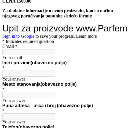
CENA 1500.00
Za dodatne informacije o ovom proizvodu, kao i o načinu
njegovog poručivanja popunite sledeću formu: