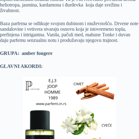
heliotropa, jasmina, kardamona i đurđevka koja daje svežinu i
živahnost.
Baza parfema se odlikuje svojom dubinom i muževnošću. Drvene note
sandalovine i vetivera stvaraju osnovu koja je istovremeno topla,
prefinjena i intrigantna. Vanila, pačuli med, mahune Tonke i duvan
daju parfemu senzualnu notu i produžavaju njegovu trajnost.
GRUPA: amber fougere
GLAVNI AKORDI: