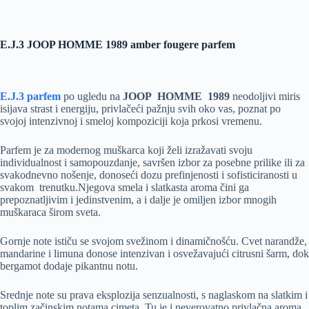
E.J.3 JOOP HOMME 1989 amber fougere parfem
E.J.3 parfem
po ugledu na
JOOP HOMME 1989
neodoljivi miris
isijava strast i energiju, privlačeći pažnju svih oko vas, poznat po
svojoj intenzivnoj i smeloj kompoziciji koja prkosi vremenu.
Parfem je za modernog muškarca koji želi izražavati svoju
individualnost i samopouzdanje, savršen izbor za posebne prilike ili za
svakodnevno nošenje, donoseći dozu prefinjenosti i sofisticiranosti u
svakom trenutku.Njegova smela i slatkasta aroma čini ga
prepoznatljivim i jedinstvenim, a i dalje je omiljen izbor mnogih
muškaraca širom sveta.
Gornje note ističu se svojom svežinom i dinamičnošću. Cvet narandže,
mandarine i limuna donose intenzivan i osvežavajući citrusni šarm, dok
bergamot dodaje pikantnu notu.
Srednje note su prava eksplozija senzualnosti, s naglaskom na slatkim i
toplim začinskim notama cimeta. Tu je i neverovatno privlačna aroma