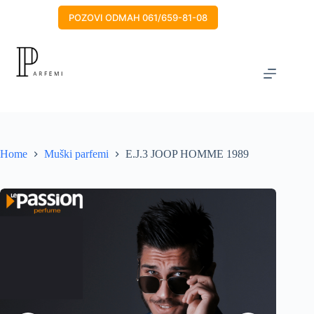
Skip
to
POZOVI ODMAH 061/659-81-08
content
Home
Muški parfemi
E.J.3 JOOP HOMME 1989