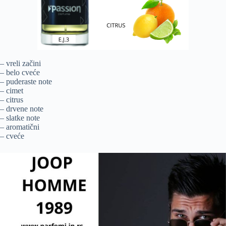
– vreli začini
– belo cveće
– puderaste note
– cimet
– citrus
– drvene note
– slatke note
– aromatični
– cveće