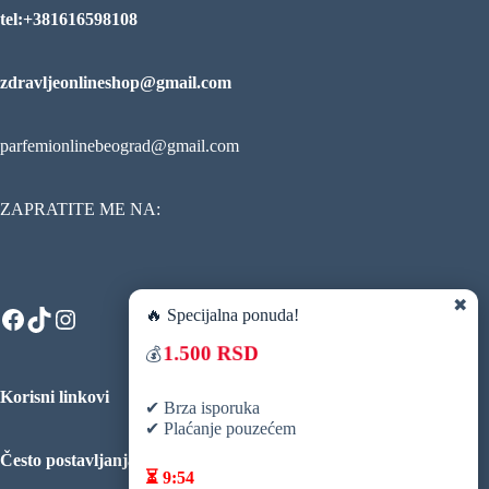
tel:+381616598108
zdravljeonlineshop@gmail.com
parfemionlinebeograd@gmail.com
ZAPRATITE ME NA:
✖
Facebook
TikTok
Instagram
🔥 Specijalna ponuda!
1.500 RSD
💰
Korisni linkovi
✔ Brza isporuka
✔ Plaćanje pouzećem
Često postavljanja pitanja
⏳
9:52