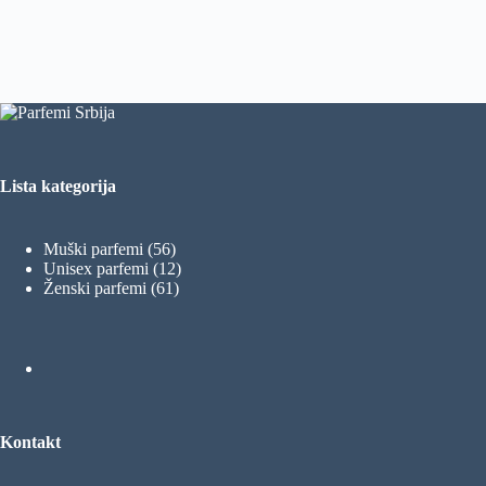
Lista kategorija
56
Muški parfemi
56
proizvoda
12
Unisex parfemi
12
61
proizvoda
Ženski parfemi
61
proizvod
Kontakt