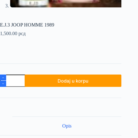
E.J.3 JOOP HOMME 1989
1,500.00
рсд
E.J.3
Dodaj u korpu
JOOP
HOMME
1989
količina
Opis