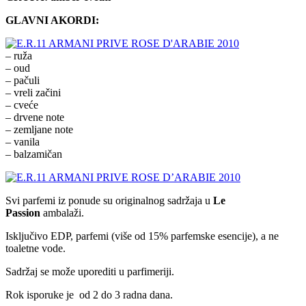
GLAVNI AKORDI:
– ruža
– oud
– pačuli
– vreli začini
– cveće
– drvene note
– zemljane note
– vanila
– balzamičan
Svi parfemi iz ponude su originalnog sadržaja u
Le
Passion
ambalaži.
Isključivo EDP, parfemi (više od 15% parfemske esencije), a ne
toaletne vode.
Sadržaj se može uporediti u parfimeriji.
Rok isporuke je od 2 do 3 radna dana.