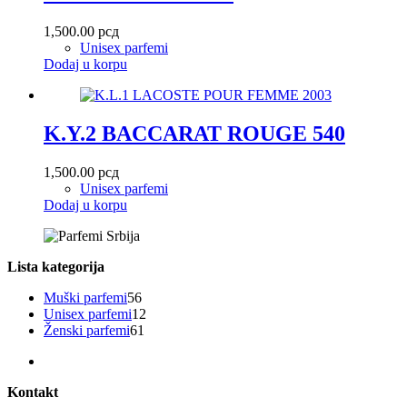
1,500.00
рсд
Unisex parfemi
Dodaj u korpu
K.Y.2 BACCARAT ROUGE 540
1,500.00
рсд
Unisex parfemi
Dodaj u korpu
Lista kategorija
56
Muški parfemi
56
proizvoda
12
Unisex parfemi
12
61
proizvoda
Ženski parfemi
61
proizvod
Kontakt