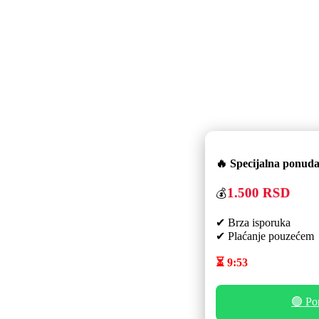
🔥 Specijalna ponuda
1.500 RSD
💰
✔ Brza isporuka
✔ Plaćanje pouzećem
⏳
9:52
🟢 Po