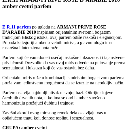
količina
amber cvetni parfem
E.R.11 parfem
po ugledu na
ARMANI PRIVE ROSE
D’ARABIE 2010
inspirisan orijentalnim svetom i bogatom
tradicijom Bliskog istoka, ovaj parfem odiše raskoši i elegancijom.
Pripada kategoriji amber -cvetnih mirisa, a glavnu ulogu ima
raskošna i intenzivna nota ruže.
Parfem koji će vam doneti osećaj raskošne luksuznosti i tajanstvene
privlačnosti.Dozvolite da vas ovaj miris odvede na putovanje prema
senzualnosti i luksuzu koji će vas ostaviti bez daha.
Orijentalni miris ruže u kombinaciji s mirisnim bogatstvom parfema
pruža vam jedinstvenu mogućnost da se izrazite na neodoljiv način.
Parfem ostavlja najdublji utisak u svojoj bazi. Otkrijte slojeve
čarobnih drvenih nota, u kojima se oud i amber savršeno
harmonizuju pružajući dubinu i trajnost.
Završni akordi ovog mirisnog remek dela ostavljaju vas u
opijajućem tragu koji donose toplinu i senzualnost.
GRUPA: amber cvetni