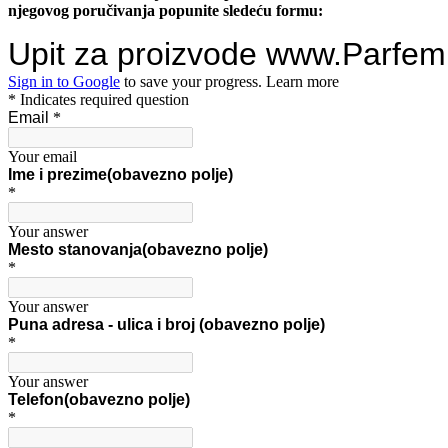
njegovog poručivanja popunite sledeću formu: