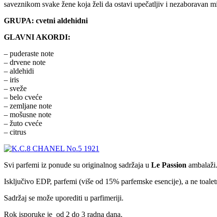
saveznikom svake žene koja želi da ostavi upečatljiv i nezaboravan mir
GRUPA: cvetni aldehidni
GLAVNI AKORDI:
– puderaste note
– drvene note
– aldehidi
– iris
– sveže
– belo cveće
– zemljane note
– mošusne note
– žuto cveće
– citrus
Svi parfemi iz ponude su originalnog sadržaja u
Le Passion
ambalaži
Isključivo EDP, parfemi (više od 15% parfemske esencije), a ne toale
Sadržaj se može uporediti u parfimeriji.
Rok isporuke je od 2 do 3 radna dana.