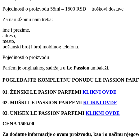
Pojedinosti o proizvodu 55ml – 1500 RSD + troškovi dostave
Za narudžbinu nam treba:
ime i prezime,
adresa,
mesto,
poštanski broj i broj mobilnog telefona.
Pojedinosti o proizvodu
Parfem je originalnog sadržaja u
Le Passion
ambalaži.
POGLEDAJTE KOMPLETNU PONUDU LE PASSION PAR
01. ŽENSKI LE PASION PARFEMI
KLIKNI OVDE
02. MUŠKI LE PASSION PARFEMI
KLIKNI OVDE
03. UNISEX LE PASSION PARFEMI
KLIKNI OVDE
CENA 1500.00
Za dodatne informacije o ovom proizvodu, kao i o načinu njegov