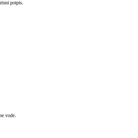
isni potpis.
.
tne vode.