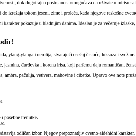
stvenosti, dok dugotrajna postojanost omogućava da uživate u mirisu sa
i do izražaja tokom jeseni, zime i proleća, kada njegove raskošne cvetn
ni karakter pokazuje u hladnijim danima. Idealan je za večernje izlaske, 
odir!
, ylang-ylanga i nerolija, stvarajući osećaj čistoće, luksuza i svežine.
, jasmina, đurđevka i korena irisa, koji parfemu daju romantičan, ženstve
, ambra, pačulija, vetivera, mahovine i cibetke. Upravo ove note pružaj
a.
 i posebne trenutke.
uz.
edstavlja odličan izbor. Njegov prepoznatljiv cvetno-aldehidni karakter