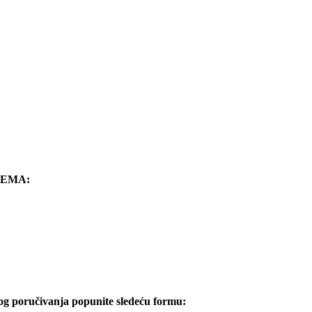
FEMA:
og poručivanja popunite sledeću formu: