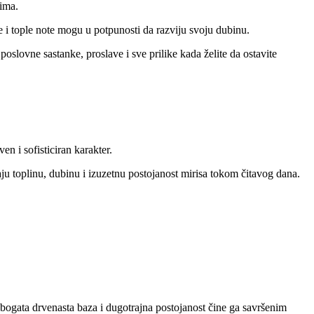
tima.
e i tople note mogu u potpunosti da razviju svoju dubinu.
poslovne sastanke, proslave i sve prilike kada želite da ostavite
n i sofisticiran karakter.
u toplinu, dubinu i izuzetnu postojanost mirisa tokom čitavog dana.
, bogata drvenasta baza i dugotrajna postojanost čine ga savršenim