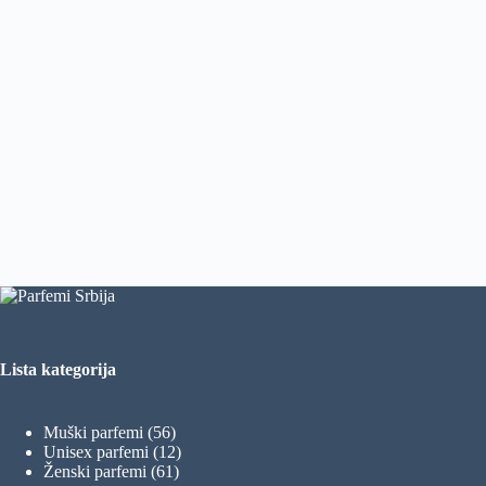
Lista kategorija
56
Muški parfemi
56
proizvoda
12
Unisex parfemi
12
61
proizvoda
Ženski parfemi
61