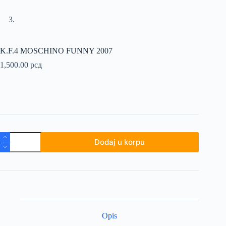
K.F.4 MOSCHINO FUNNY 2007
1,500.00
рсд
K.F.4
Dodaj u korpu
MOSCHINO
FUNNY
2007
količina
Opis