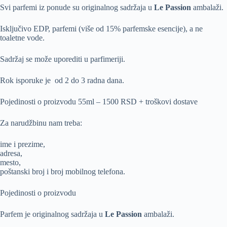
Svi parfemi iz ponude su originalnog sadržaja u
Le Passion
ambalaži.
Isključivo EDP, parfemi (više od 15% parfemske esencije), a ne
toaletne vode.
Sadržaj se može uporediti u parfimeriji.
Rok isporuke je od 2 do 3 radna dana.
Pojedinosti o proizvodu 55ml – 1500 RSD + troškovi dostave
Za narudžbinu nam treba:
ime i prezime,
adresa,
mesto,
poštanski broj i broj mobilnog telefona.
Pojedinosti o proizvodu
Parfem je originalnog sadržaja u
Le Passion
ambalaži.