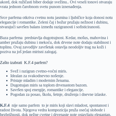
akord, dok ružičasti biber dodaje svežinu.. Ovi veseli tonovi otvaraju
vrata jednom čarobnom svetu punom iznenađenja.
Srce parfema otkriva cvetnu notu jasmina i ljubičice koja donosi notu
elegancije i romantike. Zeleni čaj i božur pružaju nežnost i dubinu,
stvarajući savršen balans između razigranosti i sofisticiranosti.
Baza parfema predstavlja dugotrajnost. Kedar, mošus, mahovina i
amber pružaju dubinu i mekoću, dok drvene note dodaju stabilnost i
toplinu. Ovaj zavodljiv završetak ostavlja neodoljiv trag na koži i
poziva na još jedan mirisni zalogaj.
Zašto izabrati K.F.4 parfem?
Svež i razigran cvetno-voćni miris.
Idealan za svakodnevno nošenje.
Pristaje mladim i modernim ženama.
Dugotrajan miris sa toplom drvenastom bazom.
Savršen spoj energije, romantike i elegancije.
Pogodan za posao, školu, šetnje, druženja i dnevne izlaske.
K.F.4
nije samo parfem to je miris koji slavi mladost, spontanost i
radost života. Njegova vedra kompozicija pruža osećaj slobode i
bezbrižnosti, dok nežne cvetne i drvenaste note ostavljaju elegantan,