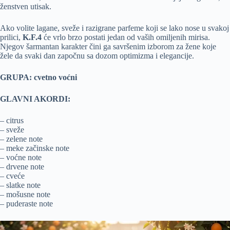
ženstven utisak.
Ako volite lagane, sveže i razigrane parfeme koji se lako nose u svakoj
prilici,
K.F.4
će vrlo brzo postati jedan od vaših omiljenih mirisa.
Njegov šarmantan karakter čini ga savršenim izborom za žene koje
žele da svaki dan započnu sa dozom optimizma i elegancije.
GRUPA: cvetno voćni
GLAVNI AKORDI:
– citrus
– sveže
– zelene note
– meke začinske note
– voćne note
– drvene note
– cveće
– slatke note
– mošusne note
– puderaste note