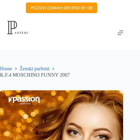
Skip
to
POZOVI ODMAH 061/659-81-08
content
Home
Ženski parfemi
K.F.4 MOSCHINO FUNNY 2007