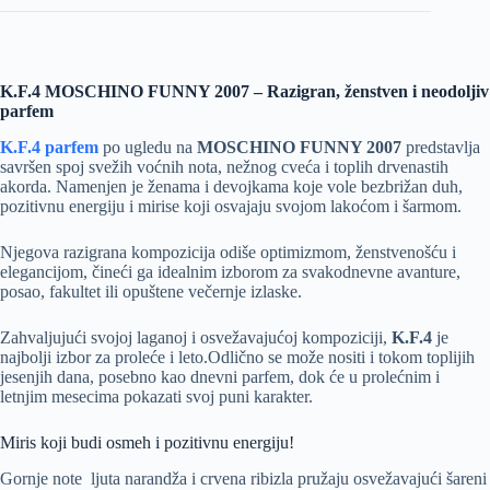
K.F.4 MOSCHINO FUNNY 2007 – Razigran, ženstven i neodoljiv
parfem
K.F.4 parfem
po ugledu na
MOSCHINO FUNNY 2007
predstavlja
savršen spoj svežih voćnih nota, nežnog cveća i toplih drvenastih
akorda. Namenjen je ženama i devojkama koje vole bezbrižan duh,
pozitivnu energiju i mirise koji osvajaju svojom lakoćom i šarmom.
Njegova razigrana kompozicija odiše optimizmom, ženstvenošću i
elegancijom, čineći ga idealnim izborom za svakodnevne avanture,
posao, fakultet ili opuštene večernje izlaske.
Zahvaljujući svojoj laganoj i osvežavajućoj kompoziciji,
K.F.4
je
najbolji izbor za proleće i leto.Odlično se može nositi i tokom toplijih
jesenjih dana, posebno kao dnevni parfem, dok će u prolećnim i
letnjim mesecima pokazati svoj puni karakter.
Miris koji budi osmeh i pozitivnu energiju!
Gornje note ljuta narandža i crvena ribizla pružaju osvežavajući šareni