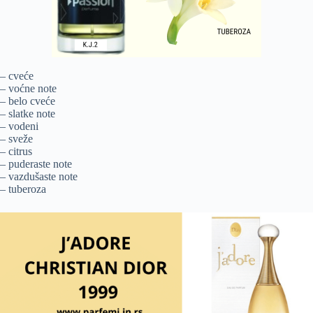
– cveće
– voćne note
– belo cveće
– slatke note
– vodeni
– sveže
– citrus
– puderaste note
– vazdušaste note
– tuberoza