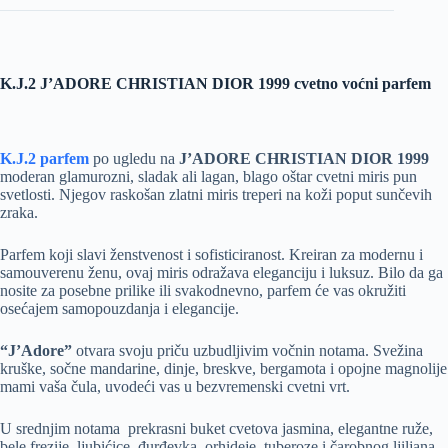
K.J.2 J’ADORE CHRISTIAN DIOR 1999 cvetno voćni parfem
K.J.2 parfem
po ugledu na
J’ADORE CHRISTIAN DIOR 1999
moderan glamurozni, sladak ali lagan, blago oštar cvetni miris pun
svetlosti. Njegov raskošan zlatni miris treperi na koži poput sunčevih
zraka.
Parfem koji slavi ženstvenost i sofisticiranost. Kreiran za modernu i
samouverenu ženu, ovaj miris odražava eleganciju i luksuz. Bilo da ga
nosite za posebne prilike ili svakodnevno, parfem će vas okružiti
osećajem samopouzdanja i elegancije.
“J’Adore”
otvara svoju priču uzbudljivim vočnin notama. Svežina
kruške, sočne mandarine, dinje, breskve, bergamota i opojne magnolije
mami vaša čula, uvodeći vas u bezvremenski cvetni vrt.
U srednjim notama prekrasni buket cvetova jasmina, elegantne ruže,
bele frezije, ljubićice, đurđevka, orhideje, tuberoze i čarobnog ljiljana