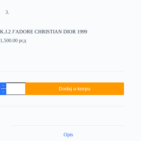
K.J.2 J’ADORE CHRISTIAN DIOR 1999
1,500.00
рсд
K.J.2
Dodaj u korpu
J'ADORE
CHRISTIAN
DIOR
1999
količina
Opis