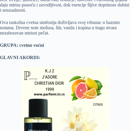
daju mirisu punoću i zavodljivost, dok esencije šljive doprinose dubini
i senzualnosti.
Ova raskošna cvetna simfonija doživljava svoj vrhunac u baznim
notama. Drvene note mošusa, štir, vanila i kupina u tragu stvara
nezaboravan mirisni pečat.
GRUPA: cvetno voćni
GLAVNI AKORDI: