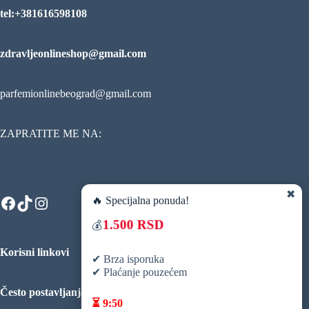
tel:+381616598108
zdravljeonlineshop@gmail.com
parfemionlinebeograd@gmail.com
ZAPRATITE ME NA:
✖
Facebook
TikTok
Instagram
🔥 Specijalna ponuda!
1.500 RSD
💰
Korisni linkovi
✔ Brza isporuka
✔ Plaćanje pouzećem
Često postavljanja pitanja
⏳
9:49