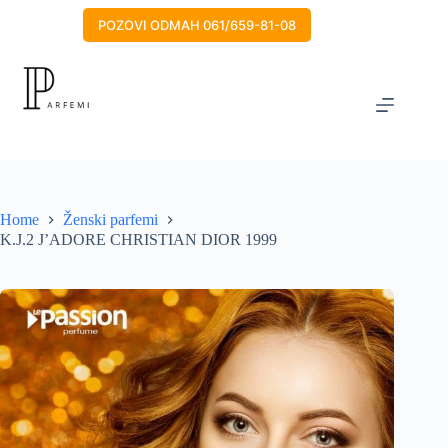
Skip
to
POZOVI ODMAH 061/659-81-08
content
Home
Ženski parfemi
K.J.2 J’ADORE CHRISTIAN DIOR 1999