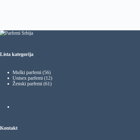
Lista kategorija
56
Muški parfemi
56
proizvoda
12
Unisex parfemi
12
61
proizvoda
Ženski parfemi
61
proizvod
Kontakt