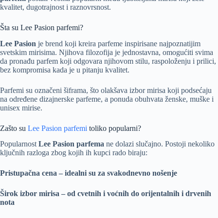
kvalitet, dugotrajnost i raznovrsnost.
Šta su Lee Pasion parfemi?
Lee Pasion
je brend koji kreira parfeme inspirisane najpoznatijim
svetskim mirisima. Njihova filozofija je jednostavna, omogućiti svima
da pronađu parfem koji odgovara njihovom stilu, raspoloženju i prilici,
bez kompromisa kada je u pitanju kvalitet.
Parfemi su označeni šiframa, što olakšava izbor mirisa koji podsećaju
na određene dizajnerske parfeme, a ponuda obuhvata ženske, muške i
unisex mirise.
Zašto su
Lee Pasion parfemi
toliko popularni?
Popularnost
Lee Pasion parfema
ne dolazi slučajno. Postoji nekoliko
ključnih razloga zbog kojih ih kupci rado biraju:
Pristupačna cena – idealni su za svakodnevno nošenje
Širok izbor mirisa – od cvetnih i voćnih do orijentalnih i drvenih
nota