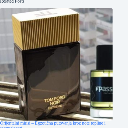
Related Posts
Orijentalni mirisi – Egzotična putovanja kroz note topline i