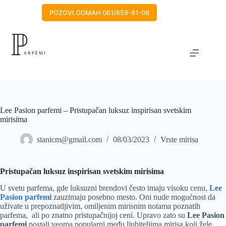
Skip
to
POZOVI ODMAH 061/659-81-08
content
Lee Pasion parfemi – Pristupačan luksuz inspirisan svetskim
mirisima
stanicm@gmail.com
08/03/2023
Vrste mirisa
Pristupačan luksuz inspirisan svetskim mirisima
U svetu parfema, gde luksuzni brendovi često imaju visoku cenu,
Lee
Pasion parfemi
zauzimaju posebno mesto. Oni nude mogućnost da
uživate u prepoznatljivim, omiljenim mirisnim notama poznatih
parfema, ali po znatno pristupačnijoj ceni. Upravo zato su
Lee Pasion
parfemi
postali veoma popularni među ljubiteljima mirisa koji žele