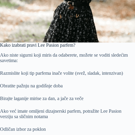
Kako izabrati pravi Lee Pasion parfem?
Ako niste sigurni koji miris da odaberete, možete se voditi sledećim
savetima:
Razmislite koji tip parfema inače volite (svež, sladak, intenzivan)
Obratite pažnju na godišnje doba
Birajte laganije mirise za dan, a jače za veče
Ako već imate omiljeni dizajnerski parfem, potražite Lee Pasion
verziju sa sličnim notama
Odličan izbor za poklon