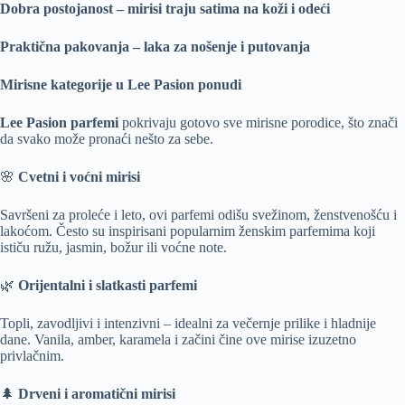
Dobra postojanost – mirisi traju satima na koži i odeći
Praktična pakovanja – laka za nošenje i putovanja
Mirisne kategorije u Lee Pasion ponudi
Lee Pasion parfemi
pokrivaju gotovo sve mirisne porodice, što znači
da svako može pronaći nešto za sebe.
🌸
Cvetni i voćni mirisi
Savršeni za proleće i leto, ovi parfemi odišu svežinom, ženstvenošću i
lakoćom. Često su inspirisani popularnim ženskim parfemima koji
ističu ružu, jasmin, božur ili voćne note.
🌿
Orijentalni i slatkasti parfemi
Topli, zavodljivi i intenzivni – idealni za večernje prilike i hladnije
dane. Vanila, amber, karamela i začini čine ove mirise izuzetno
privlačnim.
🌲
Drveni i aromatični mirisi