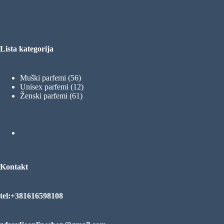
Lista kategorija
56
Muški parfemi
56
proizvoda
12
Unisex parfemi
12
61
proizvoda
Ženski parfemi
61
proizvod
Kontakt
tel:+381616598108