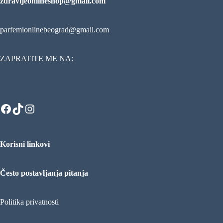
zdravljeonlineshop@gmail.com
parfemionlinebeograd@gmail.com
ZAPRATITE ME NA:
Facebook
TikTok
Instagram
Korisni linkovi
Često postavljanja pitanja
Politika privatnosti