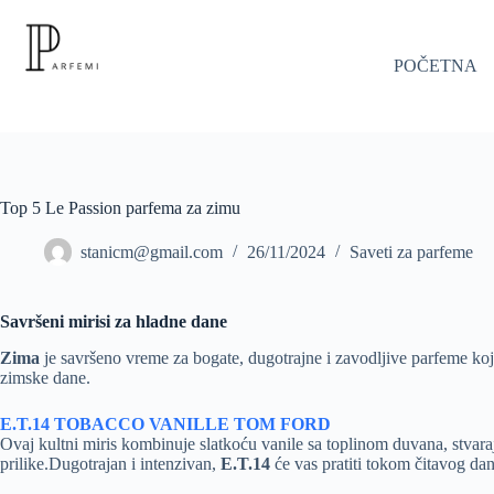
Skip
to
content
POČETNA
Top 5 Le Passion parfema za zimu
stanicm@gmail.com
26/11/2024
Saveti za parfeme
Savršeni mirisi za hladne dane
Zima
je savršeno vreme za bogate, dugotrajne i zavodljive parfeme koj
zimske dane.
E.T.14 TOBACCO VANILLE TOM FORD
Ovaj kultni miris kombinuje slatkoću vanile sa toplinom duvana, stvaraj
prilike.Dugotrajan i intenzivan,
E.T.14
će vas pratiti tokom čitavog dana