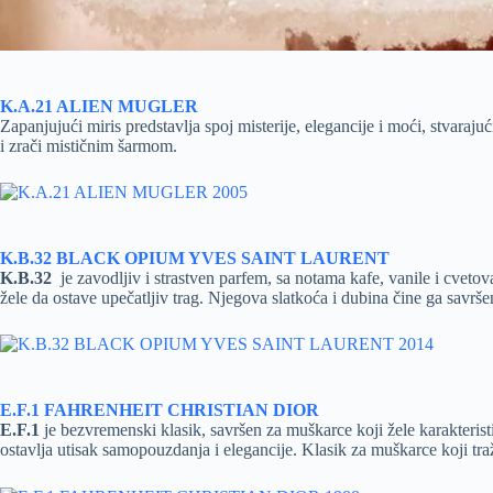
K.A.21 ALIEN MUGLER
Zapanjujući miris predstavlja spoj misterije, elegancije i moći, stvaraju
i zrači mističnim šarmom.
K.B.32 BLACK OPIUM YVES SAINT LAURENT
K.B.32
je zavodljiv i strastven parfem, sa notama kafe, vanile i cvet
žele da ostave upečatljiv trag. Njegova slatkoća i dubina čine ga savrš
E.F.1 FAHRENHEIT CHRISTIAN DIOR
E.F.1
je bezvremenski klasik, savršen za muškarce koji žele karakteris
ostavlja utisak samopouzdanja i elegancije. Klasik za muškarce koji traž