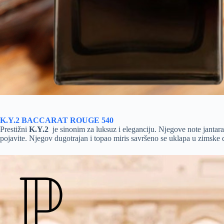
K.Y.2 BACCARAT ROUGE 540
Prestižni
K.Y.2
je sinonim za luksuz i eleganciju. Njegove note jantar
pojavite. Njegov dugotrajan i topao miris savršeno se uklapa u zimske da