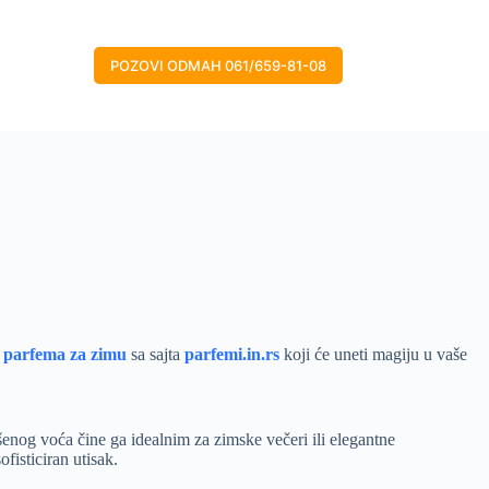
POZOVI ODMAH 061/659-81-08
parfema za zimu
sa sajta
parfemi.in.rs
koji će uneti magiju u vaše
šenog voća čine ga idealnim za zimske večeri ili elegantne
ofisticiran utisak.