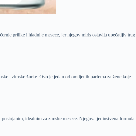
ernje prilike i hladnije mesece, jer njegov miris ostavlja upečatljiv trag
zlaske i zimske žurke. Ovo je jedan od omiljenih parfema za žene koje
m i postojanim, idealnim za zimske mesece. Njegova jedinstvena formula