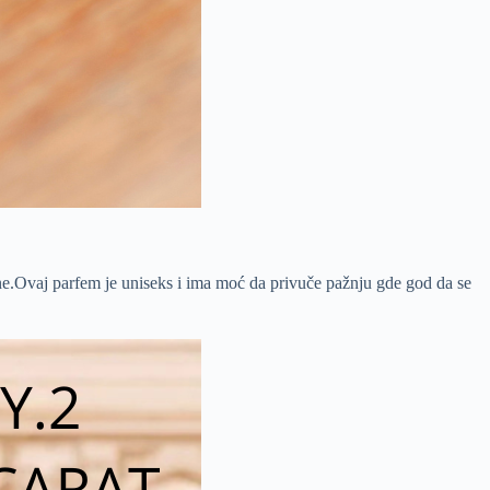
dane.Ovaj parfem je uniseks i ima moć da privuče pažnju gde god da se