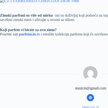
Zimski parfemi su više od mirisa
oni su doživljaj koji podseća na topl
savršeni zimski miris i uživajte u sezoni sa stilom.
Koji parfem vi birate za ovu zimu?
Posetite sajt
parfemi.in.rs
i istražite kolekciju parfema koji će savršeno
stanicm@gmail.com
ARTICLES: 20