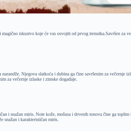
ći magično iskustvo koje će vas osvojiti od prvog trenutka.Savršen za več
ova narandže. Njegova slatkoća i dubina ga čine savršenim za večernje i
enim za večernje izlaske i zimske događaje.
tičan i snažan miris. Note kože, mošusa i drvenih tonova čine ga topli
e snažan i karakterističan miris.