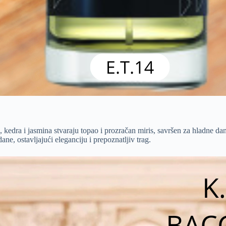
a, kedra i jasmina stvaraju topao i prozračan miris, savršen za hladne 
ne, ostavljajući eleganciju i prepoznatljiv trag.