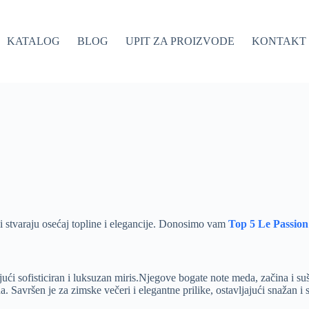
KATALOG
BLOG
UPIT ZA PROIZVODE
KONTAKT
i stvaraju osećaj topline i elegancije. Donosimo vam
Top 5 Le Passion
ući sofisticiran i luksuzan miris.Njegove bogate note meda, začina i su
. Savršen je za zimske večeri i elegantne prilike, ostavljajući snažan i s