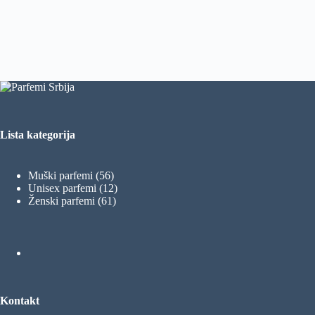
Lista kategorija
56
Muški parfemi
56
proizvoda
12
Unisex parfemi
12
61
proizvoda
Ženski parfemi
61
proizvod
Kontakt