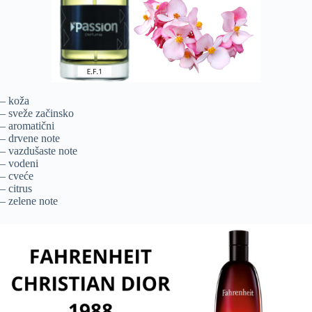
– koža
– sveže začinsko
– aromatični
– drvene note
– vazdušaste note
– vodeni
– cveće
– citrus
– zelene note