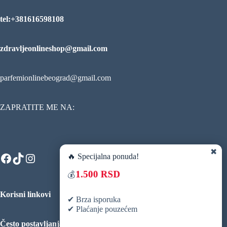
tel:+381616598108
zdravljeonlineshop@gmail.com
parfemionlinebeograd@gmail.com
ZAPRATITE ME NA:
✖
Facebook
TikTok
Instagram
🔥 Specijalna ponuda!
1.500 RSD
💰
Korisni linkovi
✔ Brza isporuka
✔ Plaćanje pouzećem
Često postavljanja pitanja