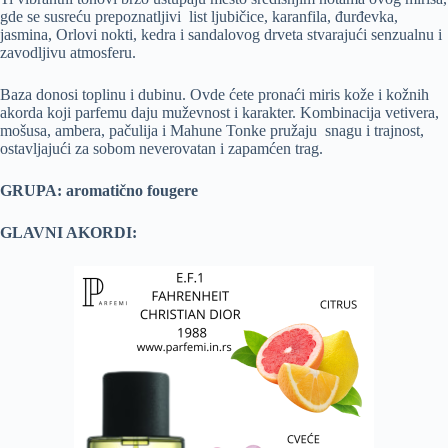
gde se susreću prepoznatljivi list ljubičice, karanfila, đurđevka,
jasmina, Orlovi nokti, kedra i sandalovog drveta stvarajući senzualnu i
zavodljivu atmosferu.
Baza donosi toplinu i dubinu. Ovde ćete pronaći miris kože i kožnih
akorda koji parfemu daju muževnost i karakter. Kombinacija vetivera,
mošusa, ambera, pačulija i Mahune Tonke pružaju snagu i trajnost,
ostavljajući za sobom neverovatan i zapamćen trag.
GRUPA: aromatično fougere
GLAVNI AKORDI: