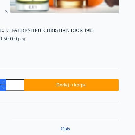
E.F.1 FAHRENHEIT CHRISTIAN DIOR 1988
1,500.00
рсд
E.F.1
Dodaj u korpu
FAHRENHEIT
CHRISTIAN
DIOR
1988
količina
Opis