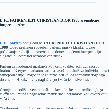
E.F.1 FAHRENHEIT CHRISTIAN DIOR 1988 aromatično
fougere parfem
E.F.1 parfem
po ugledu na
FAHRENHEIT CHRISTIAN DIOR
1988
topao prefinjen i poseban parfem, muška klasika. Odaje
poštovanje tradiciji, ali istovremeno donosi modernu interpretaciju
elegancije, stvarajući nezaboravan utisak.
Parfem za modernog muškarca koji ceni kvalitet, sofisticiranost i
hrabrost. Njegova markantna aroma savršeno odražava individualnost i
samopouzdanje. Pogodan je za razne prilike, od formalnih događaja
do casual izlazaka, uvek naglašavajući vašu jedinstvenost.
Gornje note odišu cvetom muškata, lavande, kedra, kamilice, gloga,
svežinom limuna s naglascima mandarine i bergamota koji osvežavaju
vaša čula.
Ti vibrantni tonovi brzo ustupaju mesto središnjim notama ovog mirisa,