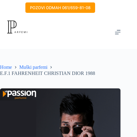
Skip
to
POZOVI ODMAH 061/659-81-08
content
Home
Muški parfemi
E.F.1 FAHRENHEIT CHRISTIAN DIOR 1988