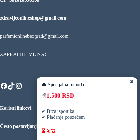
zdravljeonlineshop@gmail.com
parfemionlinebeograd@gmail.com
ZAPRATITE ME NA:
✖
Facebook
TikTok
Instagram
🔥 Specijalna ponuda!
1.500 RSD
💰
Korisni linkovi
✔ Brza isporuka
✔ Plaćanje pouzećem
Često postavljanja pitanja
⏳
9:52