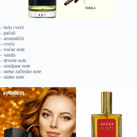
– belo cveće
– pačuli
– aromatični
– cveće
– voćne note
– vanila
– drvene note
– zemljane note
– meke začinske note
– slatke note