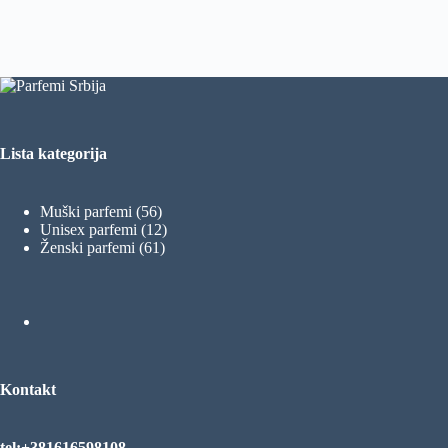
Lista kategorija
56
Muški parfemi
56
proizvoda
12
Unisex parfemi
12
61
proizvoda
Ženski parfemi
61
proizvod
Kontakt
tel:+381616598108