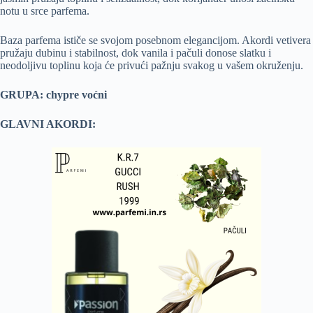
notu u srce parfema.
Baza parfema ističe se svojom posebnom elegancijom. Akordi vetivera
pružaju dubinu i stabilnost, dok vanila i pačuli donose slatku i
neodoljivu toplinu koja će privući pažnju svakog u vašem okruženju.
GRUPA: chypre voćni
GLAVNI AKORDI: