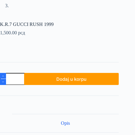
K.R.7 GUCCI RUSH 1999
1,500.00
рсд
K.R.7
Dodaj u korpu
GUCCI
RUSH
1999
količina
Opis