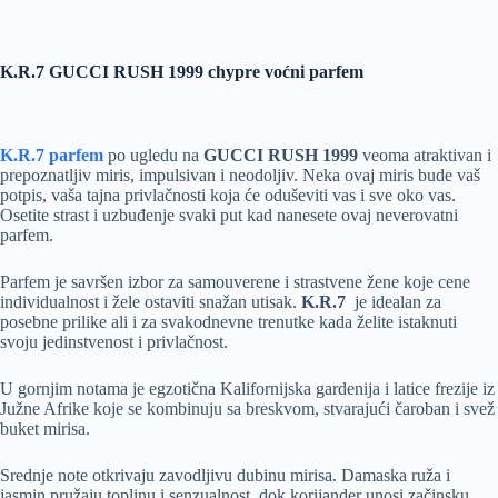
K.R.7 GUCCI RUSH 1999 chypre voćni parfem
K.R.7 parfem
po ugledu na
GUCCI RUSH 1999
veoma atraktivan i
prepoznatljiv miris, impulsivan i neodoljiv. Neka ovaj miris bude vaš
potpis, vaša tajna privlačnosti koja će oduševiti vas i sve oko vas.
Osetite strast i uzbuđenje svaki put kad nanesete ovaj neverovatni
parfem.
Parfem je savršen izbor za samouverene i strastvene žene koje cene
individualnost i žele ostaviti snažan utisak.
K.R.7
je idealan za
posebne prilike ali i za svakodnevne trenutke kada želite istaknuti
svoju jedinstvenost i privlačnost.
U gornjim notama je egzotična Kalifornijska gardenija i latice frezije iz
Južne Afrike koje se kombinuju sa breskvom, stvarajući čaroban i svež
buket mirisa.
Srednje note otkrivaju zavodljivu dubinu mirisa. Damaska ruža i
jasmin pružaju toplinu i senzualnost, dok korijander unosi začinsku