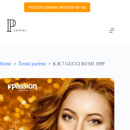
Skip
to
POZOVI ODMAH 061/659-81-08
content
Home
Ženski parfemi
K.R.7 GUCCI RUSH 1999